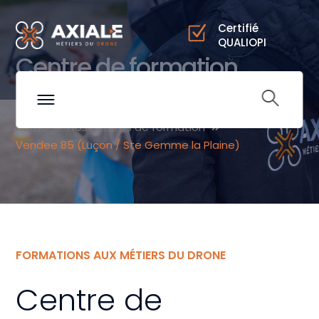
Certifié
QUALIOPI
Centre de formation
drone en Vendée
Home
Nos centres de formation
Vendee 85 (Luçon / Ste Gemme la Plaine)
FORMATIONS AUX MÉTIERS DU DRONE
Centre de